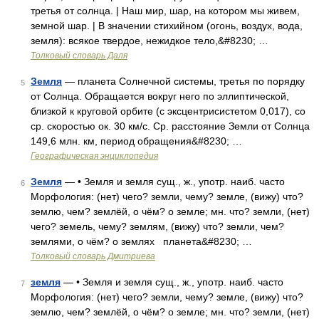
третья от солнца. | Наш мир, шар, на котором мы живем,
земной шар. | В значении стихийном (огонь, воздух, вода,
земля): всякое твердое, нежидкое тело,&#8230; …
Толковый словарь Даля
Земля
— планета Солнечной системы, третья по порядку
5
от Солнца. Обращается вокруг него по эллиптической,
близкой к круговой орбите (с эксцентрисистетом 0,017), со
ср. скоростью ок. 30 км/с. Ср. расстояние Земли от Солнца
149,6 млн. км, период обращения&#8230; …
Географическая энциклопедия
Земля
— • Земля и земля сущ., ж., употр. наиб. часто
6
Морфология: (нет) чего? земли, чему? земле, (вижу) что?
землю, чем? землёй, о чём? о земле; мн. что? земли, (нет)
чего? земель, чему? землям, (вижу) что? земли, чем?
землями, о чём? о землях планета&#8230; …
Толковый словарь Дмитриева
земля
— • Земля и земля сущ., ж., употр. наиб. часто
7
Морфология: (нет) чего? земли, чему? земле, (вижу) что?
землю, чем? землёй, о чём? о земле; мн. что? земли, (нет)