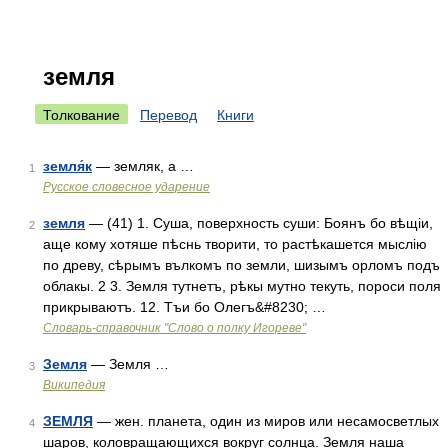
земля
Толкование
Перевод
Книги
земля́к
— земляк, а …
1
Русское словесное ударение
земля
— (41) 1. Суша, поверхность суши: Боянъ бо вѣщіи,
2
аще кому хотяше пѣснь творити, то растѣкашется мыслію
по древу, сѣрымъ вълкомъ по земли, шизымъ орломъ подъ
облакы. 2 3. Земля тутнетъ, рѣкы мутно текуть, пороси поля
прикрываютъ. 12. Тъи бо Олегъ&#8230; …
Словарь-справочник "Слово о полку Игореве"
Земля
— Земля …
3
Википедия
ЗЕМЛЯ
— жен. планета, один из миров или несамосветлых
4
шаров, коловращающихся вокруг солнца. Земля наша