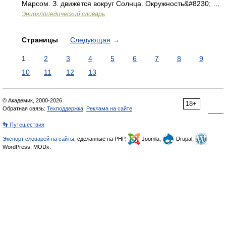
Марсом. З. движется вокруг Солнца. Окружность&#8230; …
Энциклопедический словарь
Страницы
Следующая
→
1
2
3
4
5
6
7
8
9
10
11
12
13
© Академик, 2000-2026
18+
Обратная связь:
Техподдержка
,
Реклама на сайте
👣 Путешествия
Экспорт словарей на сайты
, сделанные на PHP,
Joomla,
Drupal,
WordPress, MODx.